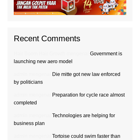
Recent Comments
Hair Boom Hair Growth
mengenai
Government is
launching new aero model
admin
mengenai
Die mitte got new law enforced
by politicians
admin
mengenai
Preparation for cycle race almost
completed
admin
mengenai
Technologies are helping for
business plan
admin
mengenai
Tortoise could swim faster than