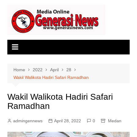
Skip
to
content
Home
2022
April
28
Wakil Walikota Hadiri Safari Ramadhan
Wakil Walikota Hadiri Safari
Ramadhan
admingennews
April 28, 2022
0
Medan