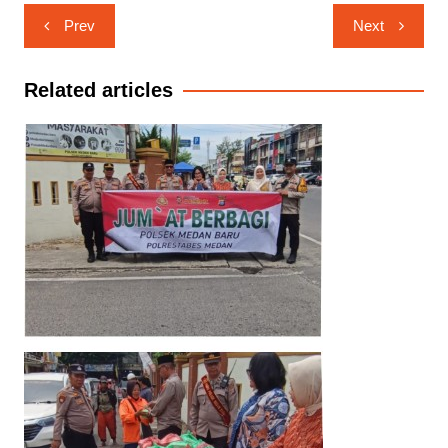
Navigasi
Prev
Next
pos
Related articles