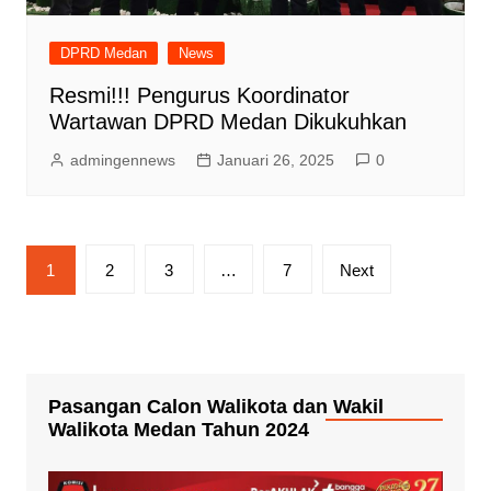
DPRD Medan
News
Resmi!!! Pengurus Koordinator
Wartawan DPRD Medan Dikukuhkan
admingennews
Januari 26, 2025
0
Paginasi
1
2
3
…
7
Next
pos
Pasangan Calon Walikota dan Wakil
Walikota Medan Tahun 2024