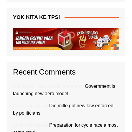
YOK KITA KE TPS!
Recent Comments
Hair Boom Hair Growth
mengenai
Government is
launching new aero model
admin
mengenai
Die mitte got new law enforced
by politicians
admin
mengenai
Preparation for cycle race almost