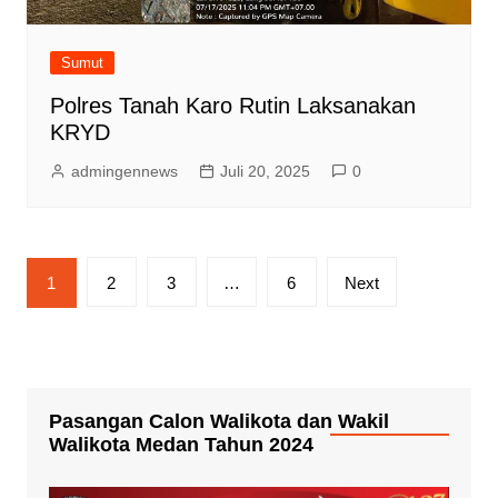
Sumut
Polres Tanah Karo Rutin Laksanakan
KRYD
admingennews
Juli 20, 2025
0
Paginasi
1
2
3
…
6
Next
pos
Pasangan Calon Walikota dan Wakil
Walikota Medan Tahun 2024