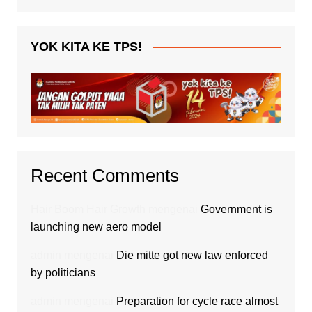
YOK KITA KE TPS!
Recent Comments
Hair Boom Hair Growth
mengenai
Government is
launching new aero model
admin
mengenai
Die mitte got new law enforced
by politicians
admin
mengenai
Preparation for cycle race almost