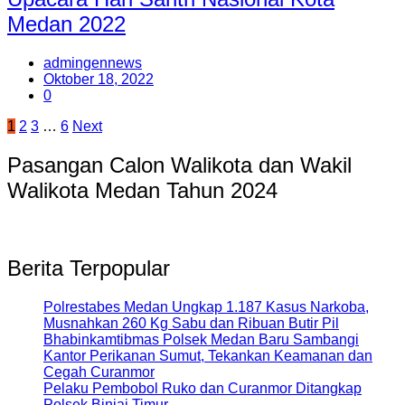
Medan 2022
admingennews
Oktober 18, 2022
0
Paginasi
1
2
3
…
6
Next
pos
Pasangan Calon Walikota dan Wakil
Walikota Medan Tahun 2024
Berita Terpopular
Polrestabes Medan Ungkap 1.187 Kasus Narkoba,
Musnahkan 260 Kg Sabu dan Ribuan Butir Pil
Bhabinkamtibmas Polsek Medan Baru Sambangi
Kantor Perikanan Sumut, Tekankan Keamanan dan
Cegah Curanmor
Pelaku Pembobol Ruko dan Curanmor Ditangkap
Polsek Binjai Timur