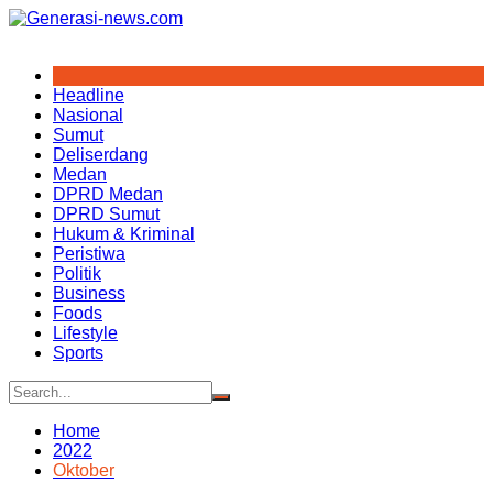
Skip
to
content
Headline
Nasional
Sumut
Deliserdang
Medan
DPRD Medan
DPRD Sumut
Hukum & Kriminal
Peristiwa
Politik
Business
Foods
Lifestyle
Sports
Home
2022
Oktober