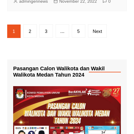
admingennews
November 22, 2022
0
Paginasi
1
2
3
…
5
Next
pos
Pasangan Calon Walikota dan Wakil
Walikota Medan Tahun 2024