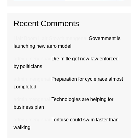
Recent Comments
Hair Boom Hair Growth
mengenai
Government is
launching new aero model
admin
mengenai
Die mitte got new law enforced
by politicians
admin
mengenai
Preparation for cycle race almost
completed
admin
mengenai
Technologies are helping for
business plan
admin
mengenai
Tortoise could swim faster than
walking