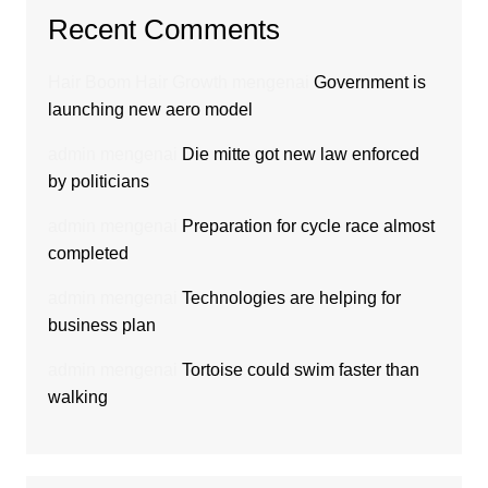
Recent Comments
Hair Boom Hair Growth
mengenai
Government is
launching new aero model
admin
mengenai
Die mitte got new law enforced
by politicians
admin
mengenai
Preparation for cycle race almost
completed
admin
mengenai
Technologies are helping for
business plan
admin
mengenai
Tortoise could swim faster than
walking