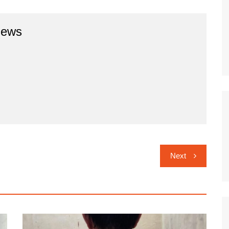
news
Next