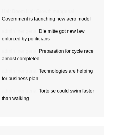
Hair Boom Hair Growth
mengenai
Government is launching new aero model
admin
mengenai
Die mitte got new law
enforced by politicians
admin
mengenai
Preparation for cycle race
almost completed
admin
mengenai
Technologies are helping
for business plan
admin
mengenai
Tortoise could swim faster
than walking