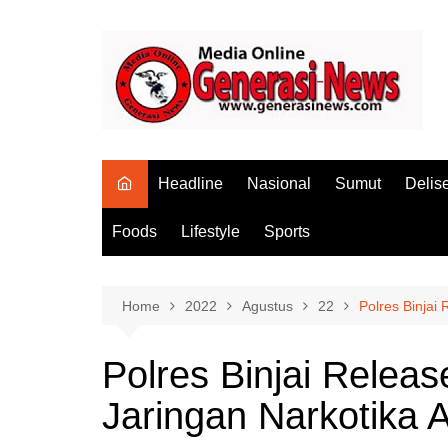
Skip
to
content
Headline
Nasional
Sumut
Delis
Foods
Lifestyle
Sports
Home
2022
Agustus
22
Polres Binjai
Polres Binjai Rele
Jaringan Narkotika A