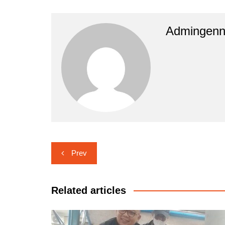
Admingen
Navigasi
Prev
pos
Related articles