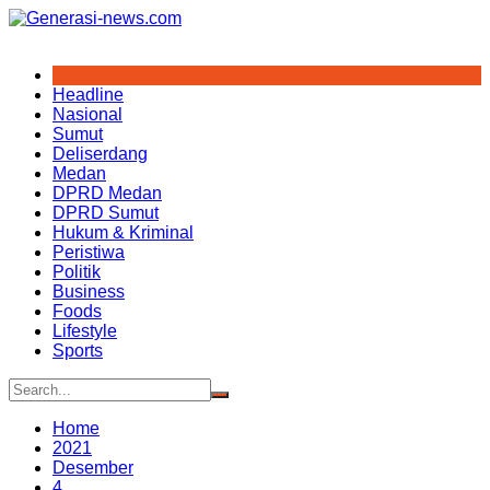
Skip
to
content
Headline
Nasional
Sumut
Deliserdang
Medan
DPRD Medan
DPRD Sumut
Hukum & Kriminal
Peristiwa
Politik
Business
Foods
Lifestyle
Sports
Home
2021
Desember
4