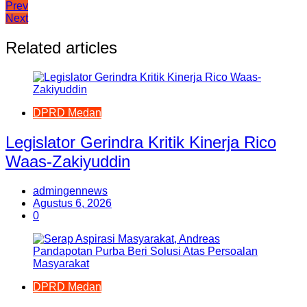
Navigasi
Prev
Next
pos
Related articles
DPRD Medan
Legislator Gerindra Kritik Kinerja Rico
Waas-Zakiyuddin
admingennews
Agustus 6, 2026
0
DPRD Medan