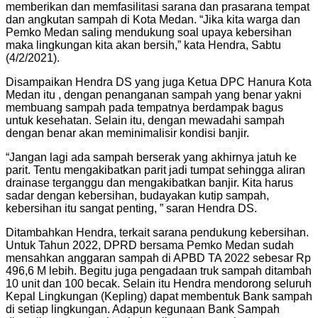
memberikan dan memfasilitasi sarana dan prasarana tempat
dan angkutan sampah di Kota Medan. “Jika kita warga dan
Pemko Medan saling mendukung soal upaya kebersihan
maka lingkungan kita akan bersih,” kata Hendra, Sabtu
(4/2/2021).
Disampaikan Hendra DS yang juga Ketua DPC Hanura Kota
Medan itu , dengan penanganan sampah yang benar yakni
membuang sampah pada tempatnya berdampak bagus
untuk kesehatan. Selain itu, dengan mewadahi sampah
dengan benar akan meminimalisir kondisi banjir.
“Jangan lagi ada sampah berserak yang akhirnya jatuh ke
parit. Tentu mengakibatkan parit jadi tumpat sehingga aliran
drainase terganggu dan mengakibatkan banjir. Kita harus
sadar dengan kebersihan, budayakan kutip sampah,
kebersihan itu sangat penting, ” saran Hendra DS.
Ditambahkan Hendra, terkait sarana pendukung kebersihan.
Untuk Tahun 2022, DPRD bersama Pemko Medan sudah
mensahkan anggaran sampah di APBD TA 2022 sebesar Rp
496,6 M lebih. Begitu juga pengadaan truk sampah ditambah
10 unit dan 100 becak. Selain itu Hendra mendorong seluruh
Kepal Lingkungan (Kepling) dapat membentuk Bank sampah
di setiap lingkungan. Adapun kegunaan Bank Sampah