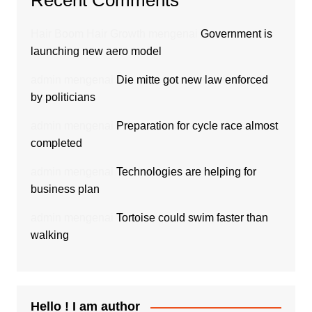
Recent Comments
Hair Boom Hair Growth
mengenai
Government is
launching new aero model
admin
mengenai
Die mitte got new law enforced
by politicians
admin
mengenai
Preparation for cycle race almost
completed
admin
mengenai
Technologies are helping for
business plan
admin
mengenai
Tortoise could swim faster than
walking
Hello ! I am author