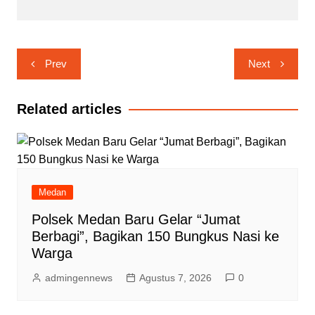
Navigasi
Prev
Next
pos
Related articles
Medan
Polsek Medan Baru Gelar “Jumat
Berbagi”, Bagikan 150 Bungkus Nasi ke
Warga
admingennews
Agustus 7, 2026
0