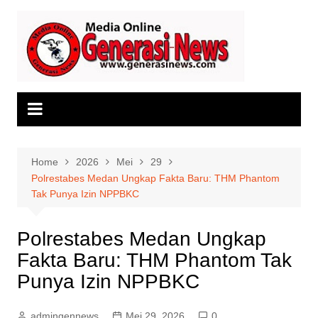
Skip
to
content
Home
2026
Mei
29
Polrestabes Medan Ungkap Fakta Baru: THM Phantom
Tak Punya Izin NPPBKC
Polrestabes Medan Ungkap
Fakta Baru: THM Phantom Tak
Punya Izin NPPBKC
admingennews
Mei 29, 2026
0