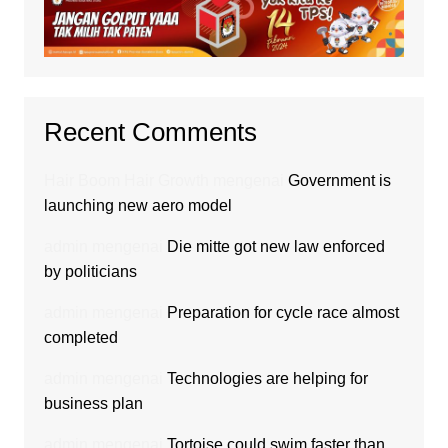
Recent Comments
Hair Boom Hair Growth
mengenai
Government is
launching new aero model
admin
mengenai
Die mitte got new law enforced
by politicians
admin
mengenai
Preparation for cycle race almost
completed
admin
mengenai
Technologies are helping for
business plan
admin
mengenai
Tortoise could swim faster than