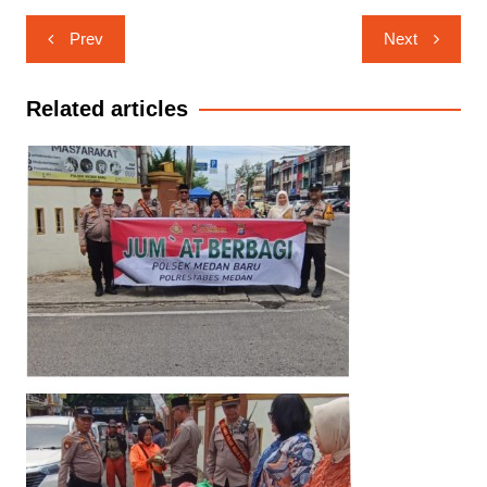
Navigasi
Prev
Next
pos
Related articles