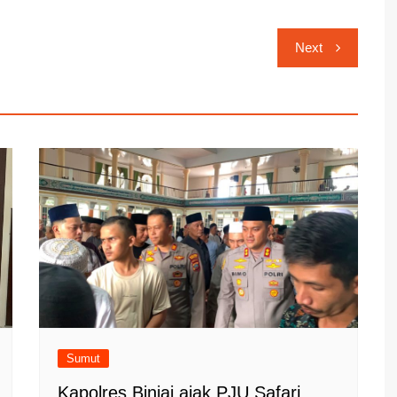
Next
Sumut
Kapolres Binjai ajak PJU Safari