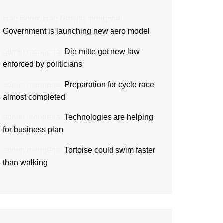
Hair Boom Hair Growth
mengenai
Government is launching new aero model
admin
mengenai
Die mitte got new law
enforced by politicians
admin
mengenai
Preparation for cycle race
almost completed
admin
mengenai
Technologies are helping
for business plan
admin
mengenai
Tortoise could swim faster
than walking