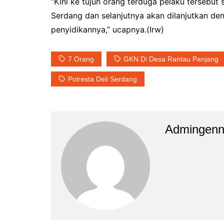
“Kini ke tujuh orang terduga pelaku tersebut
Serdang dan selanjutnya akan dilanjutkan de
penyidikannya,” ucapnya.(Irw)
7 Orang
GKN Di Desa Rantau Panjang
Polresta Deli Serdang
Admingen