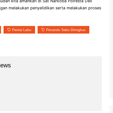
 sudah kita amankan di Sat Narkoba Polresta Deli
ngan melakukan penyelidikan serta melakukan proses
Pantai Labu
Pecandu Sabu Diringkus
news