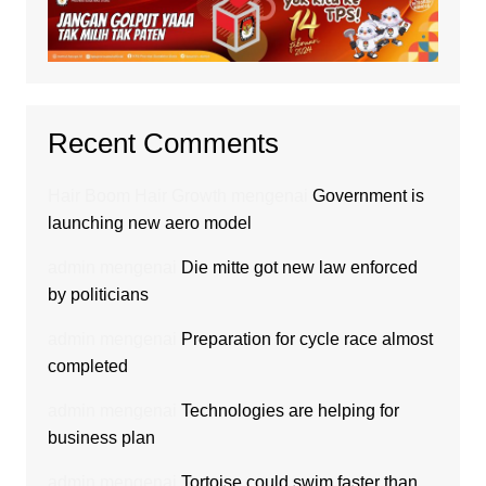
Recent Comments
Hair Boom Hair Growth
mengenai
Government is
launching new aero model
admin
mengenai
Die mitte got new law enforced
by politicians
admin
mengenai
Preparation for cycle race almost
completed
admin
mengenai
Technologies are helping for
business plan
admin
mengenai
Tortoise could swim faster than