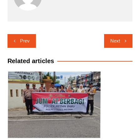
Navigasi
Prev
Next
pos
Related articles