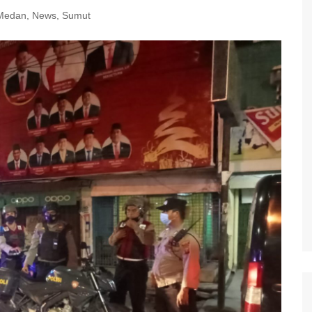
Medan
,
News
,
Sumut