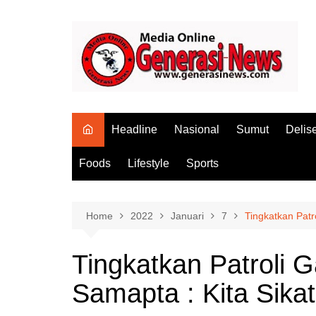
Skip
to
content
Headline
Nasional
Sumut
Delis
Foods
Lifestyle
Sports
Home
2022
Januari
7
Tingkatkan Patr
Tingkatkan Patroli 
Samapta : Kita Sika