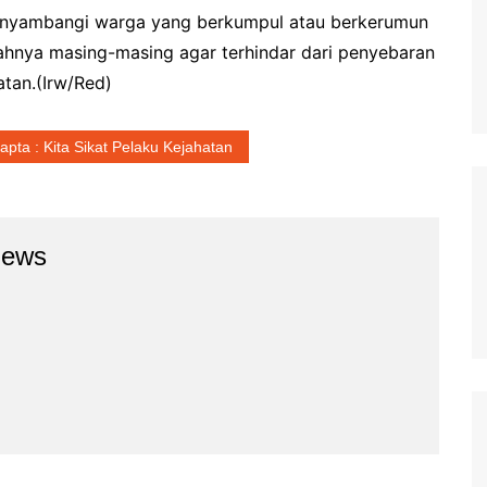
 menyambangi warga yang berkumpul atau berkerumun
hnya masing-masing agar terhindar dari penyebaran
atan.(Irw/Red)
pta : Kita Sikat Pelaku Kejahatan
news