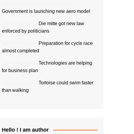
Hair Boom Hair Growth
mengenai
Government is launching new aero model
admin
mengenai
Die mitte got new law
enforced by politicians
admin
mengenai
Preparation for cycle race
almost completed
admin
mengenai
Technologies are helping
for business plan
admin
mengenai
Tortoise could swim faster
than walking
Hello ! I am author