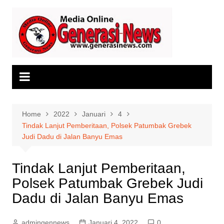
Skip
to
content
Home
2022
Januari
4
Tindak Lanjut Pemberitaan, Polsek Patumbak Grebek
Judi Dadu di Jalan Banyu Emas
Tindak Lanjut Pemberitaan,
Polsek Patumbak Grebek Judi
Dadu di Jalan Banyu Emas
admingennews
Januari 4, 2022
0