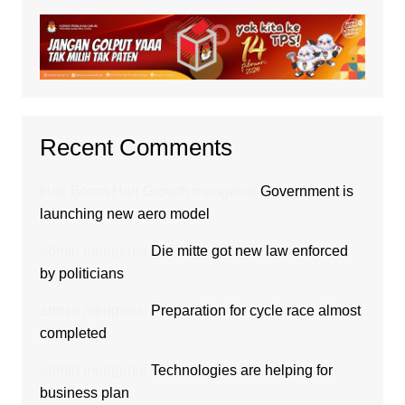
Recent Comments
Hair Boom Hair Growth
mengenai
Government is
launching new aero model
admin
mengenai
Die mitte got new law enforced
by politicians
admin
mengenai
Preparation for cycle race almost
completed
admin
mengenai
Technologies are helping for
business plan