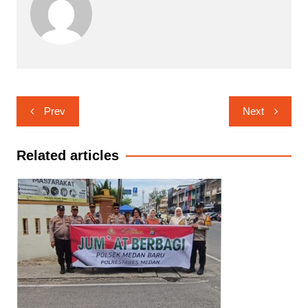
Navigasi
Prev
Next
pos
Related articles