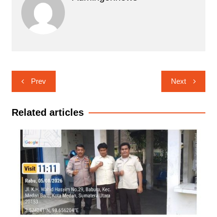
Navigasi
Prev
Next
pos
Related articles