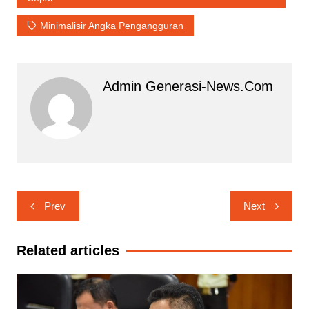
Minimalisir Angka Pengangguran
Admin Generasi-News.com
Navigasi
Prev
Next
pos
Related articles