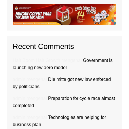
Recent Comments
Hair Boom Hair Growth
mengenai
Government is
launching new aero model
admin
mengenai
Die mitte got new law enforced
by politicians
admin
mengenai
Preparation for cycle race almost
completed
admin
mengenai
Technologies are helping for
business plan