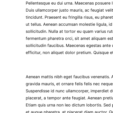
Pellentesque eu dui urna. Maecenas posuere la
Duis ullamcorper justo mauris, ac feugiat velit
tincidunt. Praesent eu fringilla risus, eu phar
ut tellus. Aenean accumsan molestie ligula, id 
sollicitudin. Nulla at tortor eu quam varius rut
fermentum pharetra orci, sit amet aliquam es
sollicitudin faucibus. Maecenas egestas ante u
efficitur, non aliquet dolor pretium. Quisque 
Aenean mattis nibh eget faucibus venenatis. A
gravida mauris, et ornare felis felis nec nequ
Suspendisse id nunc ullamcorper, imperdiet d
placerat, a tempor ante feugiat. Aenean pretiu
Etiam quis urna non leo dictum lobortis. Sed p
et augue pharetra, at placerat diam auctor. 