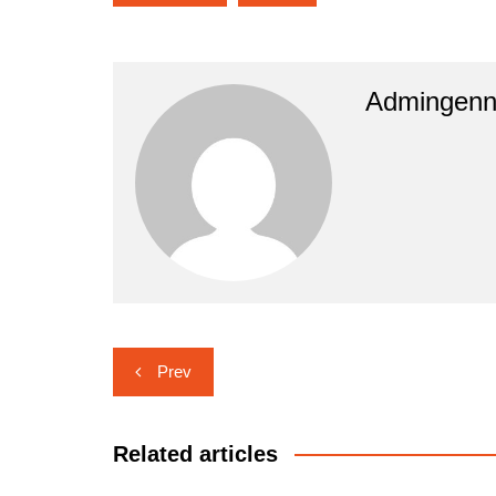
Admingen
Navigasi
Prev
pos
Related articles