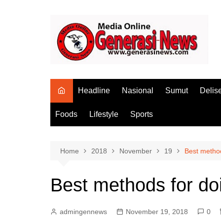
Skip
to
content
Headline
Nasional
Sumut
Delis
Foods
Lifestyle
Sports
Home
2018
November
19
Best method
Best methods for doi
admingennews
November 19, 2018
0