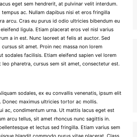
cus eget sem hendrerit, at pulvinar velit interdum.
 tempus ac. Nullam dapibus nisi et eros fringilla
etra arcu. Cras eu purus id odio ultricies bibendum eu
eleifend ligula. Etiam placerat eros vel nisl varius
rum a in est. Nunc laoreet at felis at auctor. Sed
t cursus sit amet. Proin nec massa non lorem
t sodales facilisis. Etiam eleifend sapien vel lorem
et leo pharetra, cursus sem sit amet, consectetur est.
liquam sodales, ex eu convallis venenatis, ipsum elit
e. Donec maximus ultricies tortor ac mollis.
ui ac, condimentum urna. Ut mattis lacus eget est
m arcu tellus, sit amet rhoncus nunc sagittis in.
ellentesque et lectus sed fringilla. Etiam varius sem
Quisque blandit commodo purus vitae placerat. Class