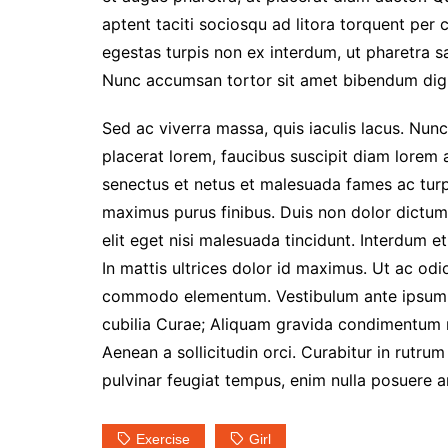
aptent taciti sociosqu ad litora torquent per
egestas turpis non ex interdum, ut pharetra s
Nunc accumsan tortor sit amet bibendum dig
Sed ac viverra massa, quis iaculis lacus. Nun
placerat lorem, faucibus suscipit diam lorem a
senectus et netus et malesuada fames ac turpi
maximus purus finibus. Duis non dolor dictum, 
elit eget nisi malesuada tincidunt. Interdum 
In mattis ultrices dolor id maximus. Ut ac odi
commodo elementum. Vestibulum ante ipsum pri
cubilia Curae; Aliquam gravida condimentum r
Aenean a sollicitudin orci. Curabitur in rutru
pulvinar feugiat tempus, enim nulla posuere arc
Exercise
Girl