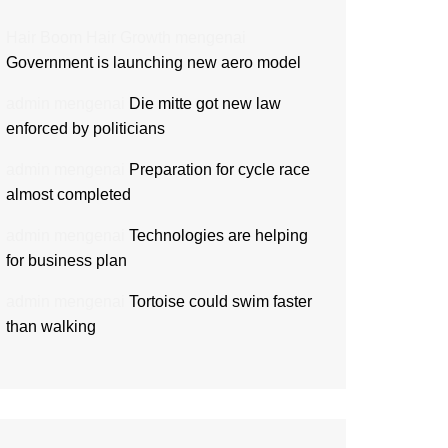
Hair Boom Hair Growth
mengenai
Government is launching new aero model
admin
mengenai
Die mitte got new law
enforced by politicians
admin
mengenai
Preparation for cycle race
almost completed
admin
mengenai
Technologies are helping
for business plan
admin
mengenai
Tortoise could swim faster
than walking