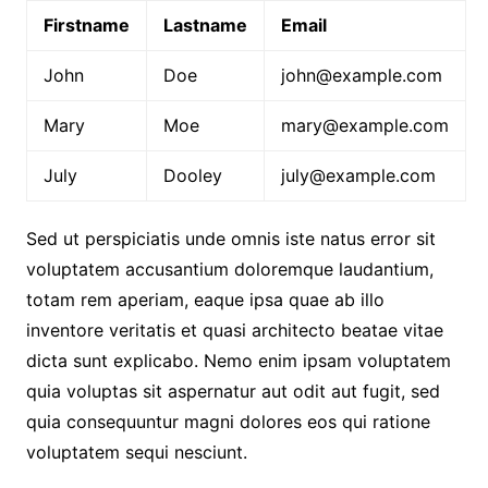
Firstname
Lastname
Email
John
Doe
john@example.com
Mary
Moe
mary@example.com
July
Dooley
july@example.com
Sed ut perspiciatis unde omnis iste natus error sit
voluptatem accusantium doloremque laudantium,
totam rem aperiam, eaque ipsa quae ab illo
inventore veritatis et quasi architecto beatae vitae
dicta sunt explicabo. Nemo enim ipsam voluptatem
quia voluptas sit aspernatur aut odit aut fugit, sed
quia consequuntur magni dolores eos qui ratione
voluptatem sequi nesciunt.