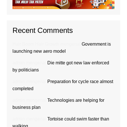
Recent Comments
Hair Boom Hair Growth
mengenai
Government is
launching new aero model
admin
mengenai
Die mitte got new law enforced
by politicians
admin
mengenai
Preparation for cycle race almost
completed
admin
mengenai
Technologies are helping for
business plan
admin
mengenai
Tortoise could swim faster than
walking