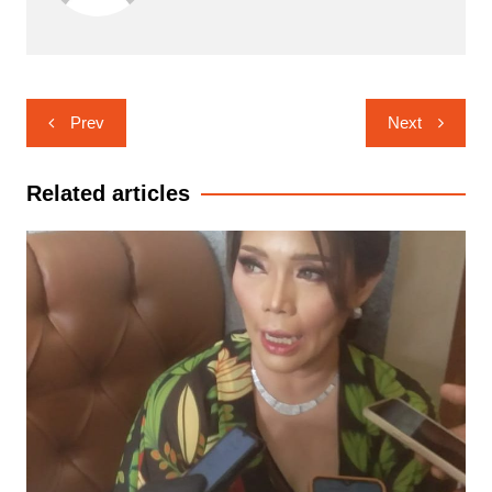
Navigasi
Prev
Next
pos
Related articles