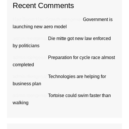
Recent Comments
Hair Boom Hair Growth
mengenai
Government is
launching new aero model
admin
mengenai
Die mitte got new law enforced
by politicians
admin
mengenai
Preparation for cycle race almost
completed
admin
mengenai
Technologies are helping for
business plan
admin
mengenai
Tortoise could swim faster than
walking