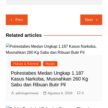
Navigasi
Prev
Next
pos
Related articles
Hukum & Kriminal
Medan
Polrestabes Medan Ungkap 1.187
Kasus Narkoba, Musnahkan 260 Kg
Sabu dan Ribuan Butir Pil
admingennews
Agustus 6, 2026
0