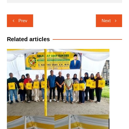
Navigasi
Prev
Next
pos
Related articles