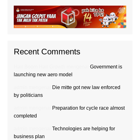
Recent Comments
Hair Boom Hair Growth
mengenai
Government is
launching new aero model
admin
mengenai
Die mitte got new law enforced
by politicians
admin
mengenai
Preparation for cycle race almost
completed
admin
mengenai
Technologies are helping for
business plan