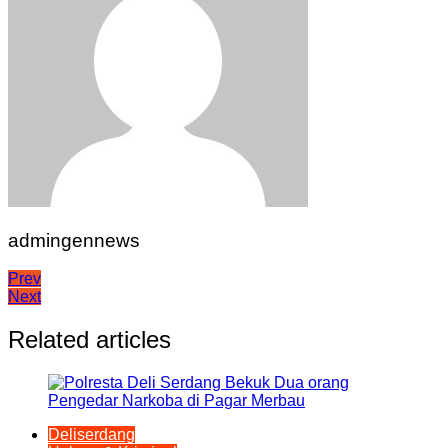
admingennews
Navigasi
Prev
Next
pos
Related articles
Deliserdang