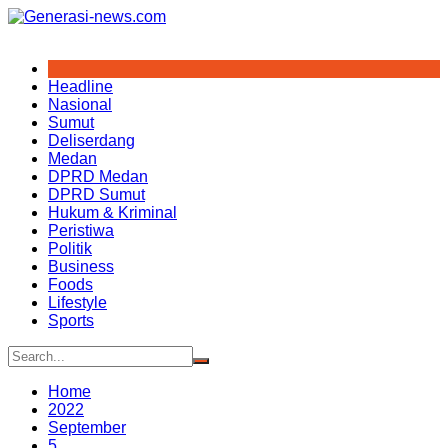
Skip
to
content
Headline
Nasional
Sumut
Deliserdang
Medan
DPRD Medan
DPRD Sumut
Hukum & Kriminal
Peristiwa
Politik
Business
Foods
Lifestyle
Sports
Home
2022
September
5