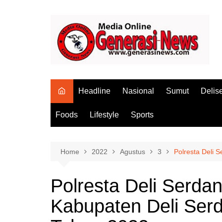
Skip
to
content
Headline
Nasional
Sumut
Delis
Foods
Lifestyle
Sports
Home
2022
Agustus
3
Polresta Deli 
Polresta Deli Serd
Kabupaten Deli Serd