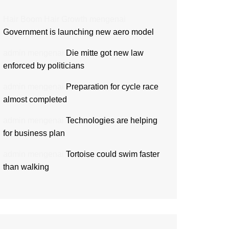
Hair Boom Hair Growth
mengenai
Government is launching new aero model
admin
mengenai
Die mitte got new law
enforced by politicians
admin
mengenai
Preparation for cycle race
almost completed
admin
mengenai
Technologies are helping
for business plan
admin
mengenai
Tortoise could swim faster
than walking