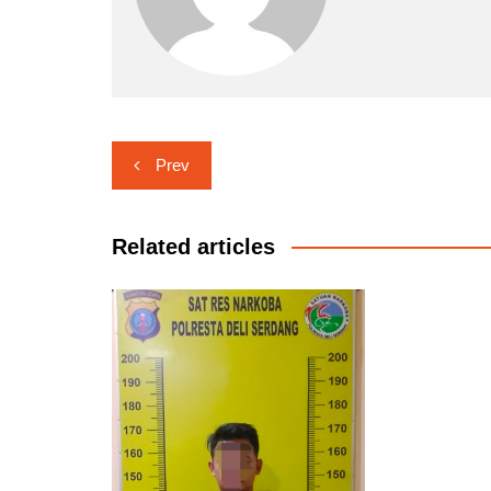
Navigasi
Prev
pos
Related articles