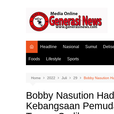
Skip
to
content
Headline
Nasional
Sumut
Delis
Foods
Lifestyle
Sports
Home
2022
Juli
29
Bobby Nasution Ha
Bobby Nasution Hadi
Kebangsaan Pemuda