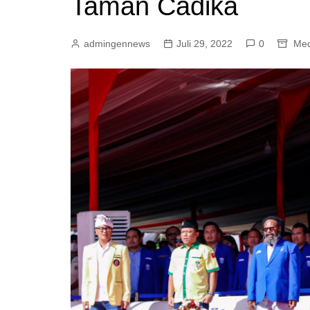
Taman Cadika
admingennews
Juli 29, 2022
0
Me