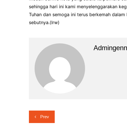
sehingga hari ini kami menyelenggarakan kegi
Tuhan dan semoga ini terus berkemah dalam k
sebutnya.(Irw)
Admingen
Navigasi
Prev
pos