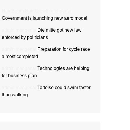
Hair Boom Hair Growth
mengenai
Government is launching new aero model
admin
mengenai
Die mitte got new law
enforced by politicians
admin
mengenai
Preparation for cycle race
almost completed
admin
mengenai
Technologies are helping
for business plan
admin
mengenai
Tortoise could swim faster
than walking