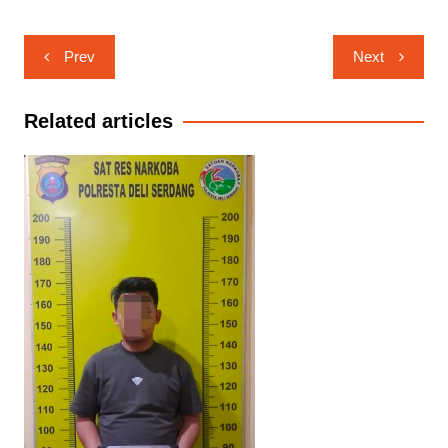
Navigasi
Prev
Next
pos
Related articles