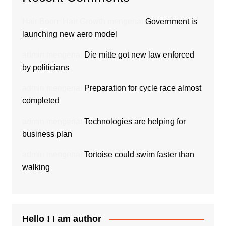
Hair Boom Hair Growth
mengenai
Government is
launching new aero model
admin
mengenai
Die mitte got new law enforced
by politicians
admin
mengenai
Preparation for cycle race almost
completed
admin
mengenai
Technologies are helping for
business plan
admin
mengenai
Tortoise could swim faster than
walking
Hello ! I am author