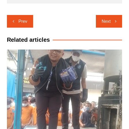
Navigasi
Prev
Next
pos
Related articles