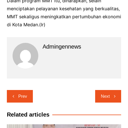
Dalam program MMT itu, diharapkan, selain
menciptakan pelayanan kesehatan yang berkualitas,
MMT sekaligus meningkatkan pertumbuhan ekonomi
di Kota Medan.(Ir)
Admingennews
Navigasi
Prev
Next
pos
Related articles