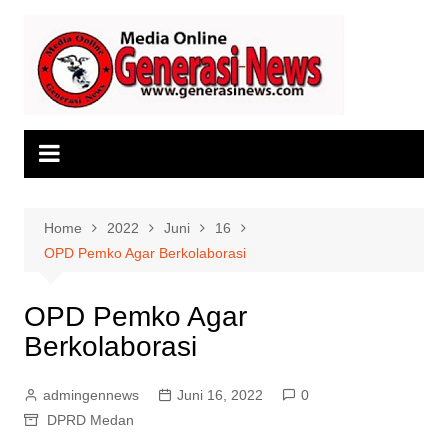
Skip
to
content
Home
2022
Juni
16
OPD Pemko Agar Berkolaborasi
OPD Pemko Agar
Berkolaborasi
admingennews
Juni 16, 2022
0
DPRD Medan