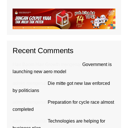
Recent Comments
Hair Boom Hair Growth
mengenai
Government is
launching new aero model
admin
mengenai
Die mitte got new law enforced
by politicians
admin
mengenai
Preparation for cycle race almost
completed
admin
mengenai
Technologies are helping for