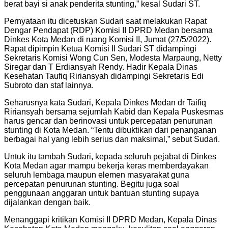
berat bayi si anak penderita stunting,” kesal Sudari ST.
Pernyataan itu dicetuskan Sudari saat melakukan Rapat
Dengar Pendapat (RDP) Komisi II DPRD Medan bersama
Dinkes Kota Medan di ruang Komisi II, Jumat (27/5/2022).
Rapat dipimpin Ketua Komisi II Sudari ST didampingi
Sekretaris Komisi Wong Cun Sen, Modesta Marpaung, Netty
Siregar dan T Erdiansyah Rendy. Hadir Kepala Dinas
Kesehatan Taufiq Ririansyah didampingi Sekretaris Edi
Subroto dan staf lainnya.
Seharusnya kata Sudari, Kepala Dinkes Medan dr Taifiq
Ririansyah bersama sejumlah Kabid dan Kepala Puskesmas
harus gencar dan berinovasi untuk percepatan penurunan
stunting di Kota Medan. “Tentu dibuktikan dari penanganan
berbagai hal yang lebih serius dan maksimal,” sebut Sudari.
Untuk itu tambah Sudari, kepada seluruh pejabat di Dinkes
Kota Medan agar mampu bekerja keras memberdayakan
seluruh lembaga maupun elemen masyarakat guna
percepatan penurunan stunting. Begitu juga soal
penggunaan anggaran untuk bantuan stunting supaya
dijalankan dengan baik.
Menanggapi kritikan Komisi II DPRD Medan, Kepala Dinas