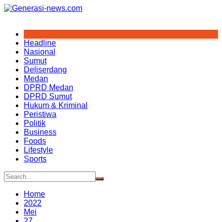
Skip
to
content
Headline
Nasional
Sumut
Deliserdang
Medan
DPRD Medan
DPRD Sumut
Hukum & Kriminal
Peristiwa
Politik
Business
Foods
Lifestyle
Sports
Home
2022
Mei
27