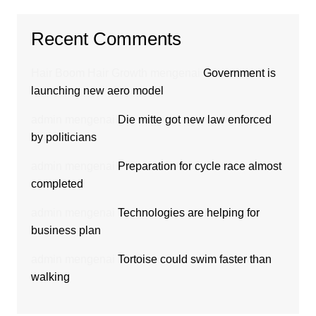
Recent Comments
Hair Boom Hair Growth
mengenai
Government is
launching new aero model
admin
mengenai
Die mitte got new law enforced
by politicians
admin
mengenai
Preparation for cycle race almost
completed
admin
mengenai
Technologies are helping for
business plan
admin
mengenai
Tortoise could swim faster than
walking