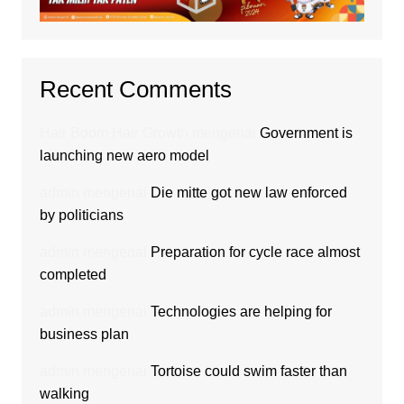
Recent Comments
Hair Boom Hair Growth
mengenai
Government is
launching new aero model
admin
mengenai
Die mitte got new law enforced
by politicians
admin
mengenai
Preparation for cycle race almost
completed
admin
mengenai
Technologies are helping for
business plan
admin
mengenai
Tortoise could swim faster than
walking