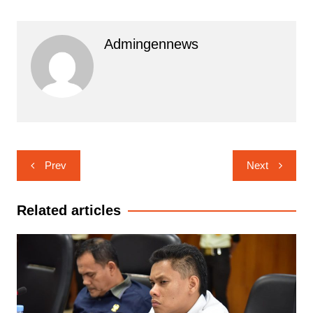
Admingennews
Navigasi
Prev
Next
pos
Related articles