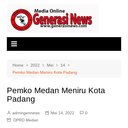
Skip
to
content
Home
2022
Mei
14
Pemko Medan Meniru Kota Padang
Pemko Medan Meniru Kota
Padang
admingennews
Mei 14, 2022
0
DPRD Medan