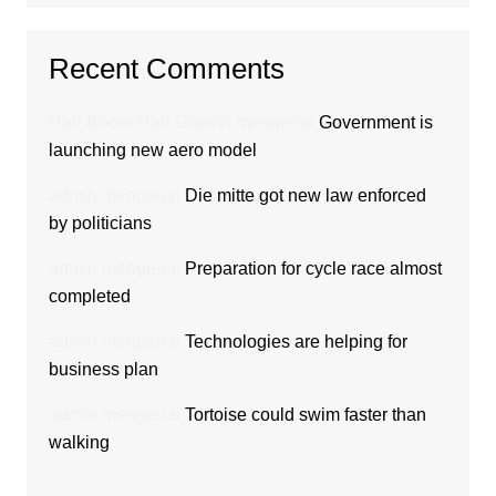
Recent Comments
Hair Boom Hair Growth
mengenai
Government is
launching new aero model
admin
mengenai
Die mitte got new law enforced
by politicians
admin
mengenai
Preparation for cycle race almost
completed
admin
mengenai
Technologies are helping for
business plan
admin
mengenai
Tortoise could swim faster than
walking