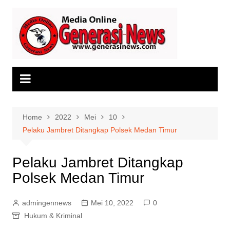
Skip
to
content
Home
2022
Mei
10
Pelaku Jambret Ditangkap Polsek Medan Timur
Pelaku Jambret Ditangkap
Polsek Medan Timur
admingennews
Mei 10, 2022
0
Hukum & Kriminal