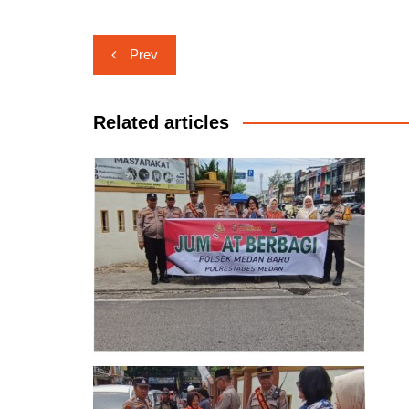
Navigasi
Prev
pos
Related articles