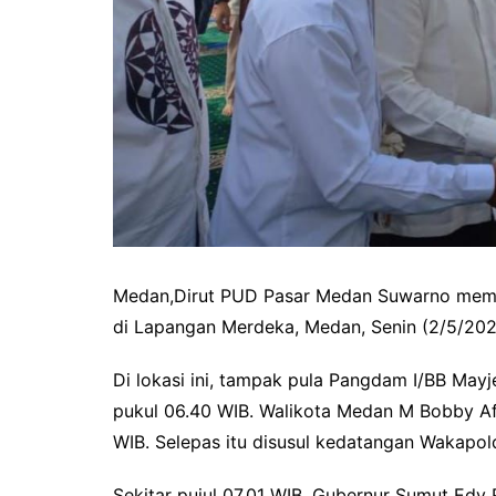
Medan,Dirut PUD Pasar Medan Suwarno memilih
di Lapangan Merdeka, Medan, Senin (2/5/202
Di lokasi ini, tampak pula Pangdam I/BB Mayj
pukul 06.40 WIB. Walikota Medan M Bobby Afi
WIB. Selepas itu disusul kedatangan Wakapol
Sekitar puiul 07.01 WIB, Gubernur Sumut Ed