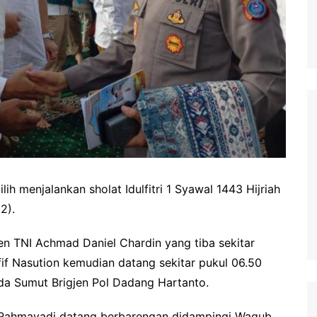
 menjalankan sholat Idulfitri 1 Syawal 1443 Hijriah
2).
en TNI Achmad Daniel Chardin yang tiba sekitar
f Nasution kemudian datang sekitar pukul 06.50
da Sumut Brigjen Pol Dadang Hartanto.
y Rahmayadi datang berbarengan didampingi Wagub