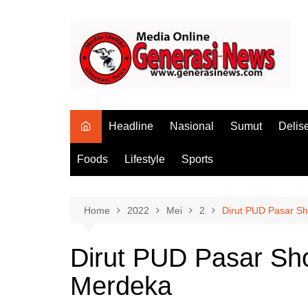
Skip
to
content
Headline
Nasional
Sumut
Delis
Foods
Lifestyle
Sports
Home
2022
Mei
2
Dirut PUD Pasar Sho
Dirut PUD Pasar Shol
Merdeka