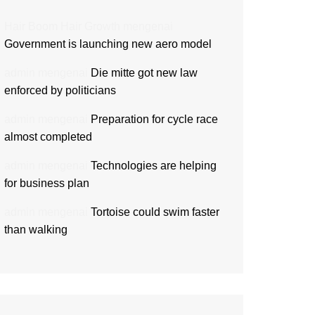
Hair Boom Hair Growth
mengenai
Government is launching new aero model
admin
mengenai
Die mitte got new law
enforced by politicians
admin
mengenai
Preparation for cycle race
almost completed
admin
mengenai
Technologies are helping
for business plan
admin
mengenai
Tortoise could swim faster
than walking