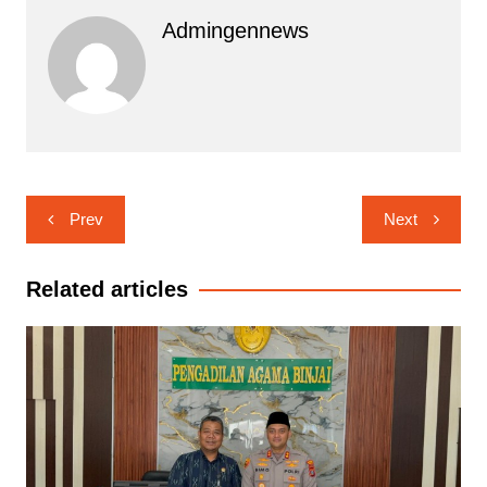
Admingennews
Navigasi
Prev
Next
pos
Related articles