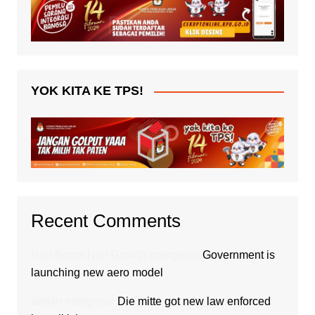
YOK KITA KE TPS!
Recent Comments
Hair Boom Hair Growth
mengenai
Government is
launching new aero model
admin
mengenai
Die mitte got new law enforced