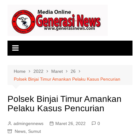
Skip
to
content
Home
2022
Maret
26
Polsek Binjai Timur Amankan Pelaku Kasus Pencurian
Polsek Binjai Timur Amankan
Pelaku Kasus Pencurian
admingennews
Maret 26, 2022
0
News
,
Sumut