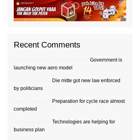
Recent Comments
Hair Boom Hair Growth
mengenai
Government is
launching new aero model
admin
mengenai
Die mitte got new law enforced
by politicians
admin
mengenai
Preparation for cycle race almost
completed
admin
mengenai
Technologies are helping for
business plan