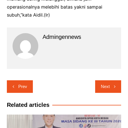
operasionalnya melebihi batas yakni sampai
subuh,”kata Aidil.(Ir)
Admingennews
Navigasi
Prev
Next
pos
Related articles