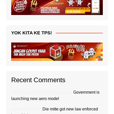
YOK KITA KE TPS!
Recent Comments
Hair Boom Hair Growth
mengenai
Government is
launching new aero model
admin
mengenai
Die mitte got new law enforced