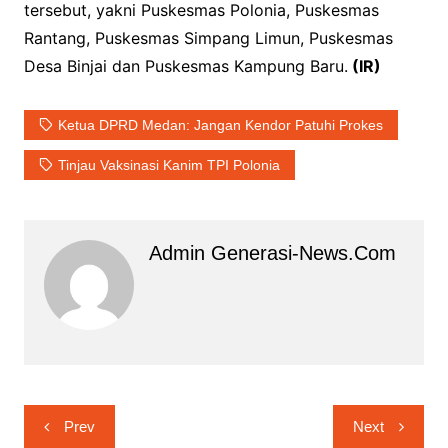
tersebut, yakni Puskesmas Polonia, Puskesmas
Rantang, Puskesmas Simpang Limun, Puskesmas
Desa Binjai dan Puskesmas Kampung Baru.
(IR)
Ketua DPRD Medan: Jangan Kendor Patuhi Prokes
Tinjau Vaksinasi Kanim TPI Polonia
Admin Generasi-News.com
Navigasi
Prev
Next